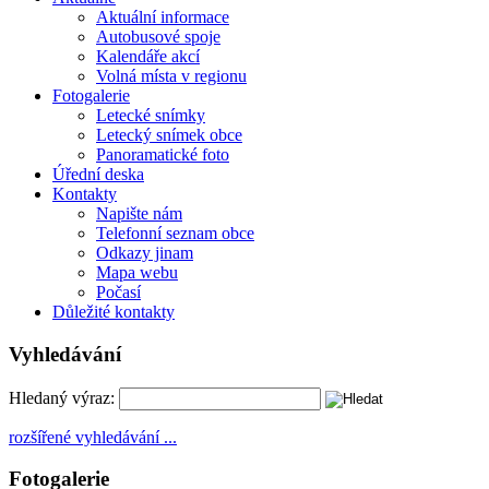
Aktuální informace
Autobusové spoje
Kalendáře akcí
Volná místa v regionu
Fotogalerie
Letecké snímky
Letecký snímek obce
Panoramatické foto
Úřední deska
Kontakty
Napište nám
Telefonní seznam obce
Odkazy jinam
Mapa webu
Počasí
Důležité kontakty
Vyhledávání
Hledaný výraz:
rozšířené vyhledávání ...
Fotogalerie