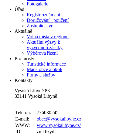
Fotogalerie
Úřad
Registr oznámení
Doručování - poučení
Zastupitelstvo
Aktuálně
Volná místa v regionu
Aktuální výzvy k
vyzvednutí zásilky
Výběrová řízení
Pro turisty
Turistické informace
Mapa obce a okolí
Firmy a služby
Kontakty
Vysoká Libyně 83
33141 Vysoká Libyně
Telefon:
776030245
E-mail:
obec@vysokalibyne.cz
WWW:
www.vysokalibyne.cz/
ID:
zmkbzyd