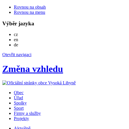
Rovnou na obsah
Rovnou na menu
Výběr jazyka
Česky
cz
English
en
Deutsch
de
Otevřit navigaci
Změna vzhledu
Obec
Úřad
Spolky
Sport
Firmy a služby
Projekty
Aktuálně