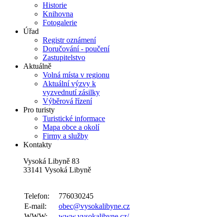
Historie
Knihovna
Fotogalerie
Úřad
Registr oznámení
Doručování - poučení
Zastupitelstvo
Aktuálně
Volná místa v regionu
Aktuální výzvy k
vyzvednutí zásilky
Výběrová řízení
Pro turisty
Turistické informace
Mapa obce a okolí
Firmy a služby
Kontakty
Vysoká Libyně 83
33141 Vysoká Libyně
Telefon:
776030245
E-mail:
obec@vysokalibyne.cz
WWW:
www.vysokalibyne.cz/