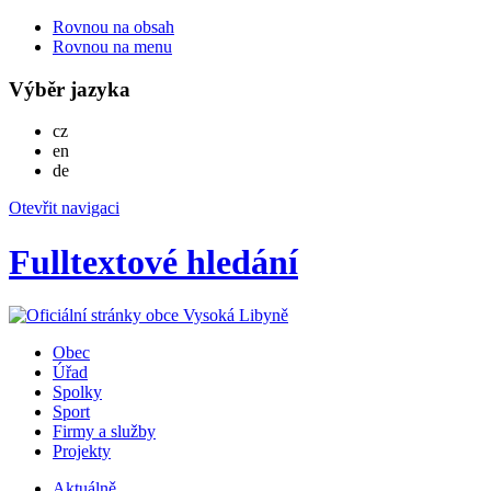
Rovnou na obsah
Rovnou na menu
Výběr jazyka
Česky
cz
English
en
Deutsch
de
Otevřit navigaci
Fulltextové hledání
Obec
Úřad
Spolky
Sport
Firmy a služby
Projekty
Aktuálně