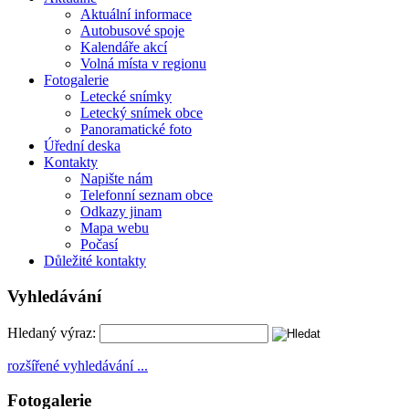
Aktuální informace
Autobusové spoje
Kalendáře akcí
Volná místa v regionu
Fotogalerie
Letecké snímky
Letecký snímek obce
Panoramatické foto
Úřední deska
Kontakty
Napište nám
Telefonní seznam obce
Odkazy jinam
Mapa webu
Počasí
Důležité kontakty
Vyhledávání
Hledaný výraz:
rozšířené vyhledávání ...
Fotogalerie