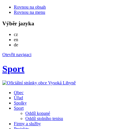
Rovnou na obsah
Rovnou na menu
Výběr jazyka
Česky
cz
English
en
Deutsch
de
Otevřit navigaci
Sport
Obec
Úřad
Spolky
Sport
Oddíl kopané
Oddíl stolního tenisu
Firmy a služby
Projekty