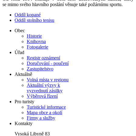
se mimo svého hlavního poslání věnuje také požárnímu sportu.
Oddíl kopané
Oddíl stolního tenisu
Obec
Historie
Knihovna
Fotogalerie
Úřad
Registr oznámení
Doručování - poučení
Zastupitelstvo
Aktuálně
Volná místa v regionu
Aktuální výzvy k
vyzvednutí zásilky
Výběrová řízení
Pro turisty
Turistické informace
Mapa obce a okolí
Firmy a služby
Kontakty
Vysoká Libyně 83