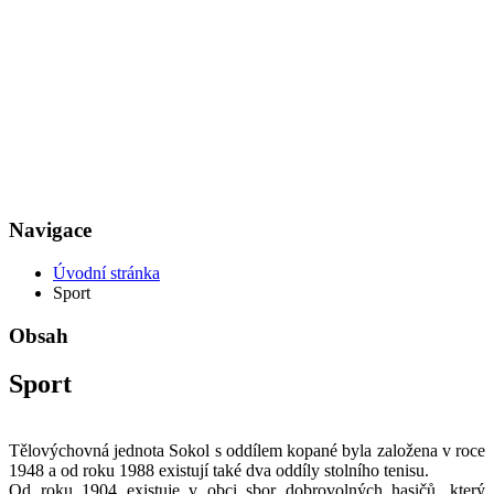
Navigace
Úvodní stránka
Sport
Obsah
Sport
Tělovýchovná jednota Sokol s oddílem kopané byla založena v roce
1948 a od roku 1988 existují také dva oddíly stolního tenisu.
Od roku 1904 existuje v obci sbor dobrovolných hasičů, který