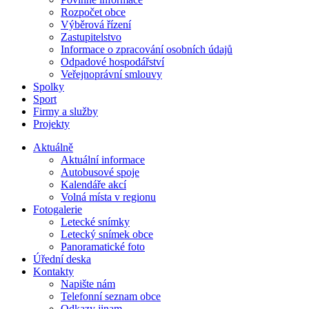
Rozpočet obce
Výběrová řízení
Zastupitelstvo
Informace o zpracování osobních údajů
Odpadové hospodářství
Veřejnoprávní smlouvy
Spolky
Sport
Firmy a služby
Projekty
Aktuálně
Aktuální informace
Autobusové spoje
Kalendáře akcí
Volná místa v regionu
Fotogalerie
Letecké snímky
Letecký snímek obce
Panoramatické foto
Úřední deska
Kontakty
Napište nám
Telefonní seznam obce
Odkazy jinam