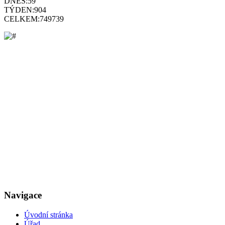
DNES:
59
TÝDEN:
904
CELKEM:
749739
Navigace
Úvodní stránka
Úřad