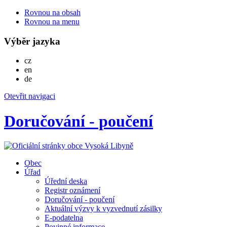
Rovnou na obsah
Rovnou na menu
Výběr jazyka
Česky
cz
English
en
Deutsch
de
Otevřit navigaci
Doručování - poučení
Obec
Úřad
Úřední deska
Registr oznámení
Doručování - poučení
Aktuální výzvy k vyzvednutí zásilky
E-podatelna
Povinné informace