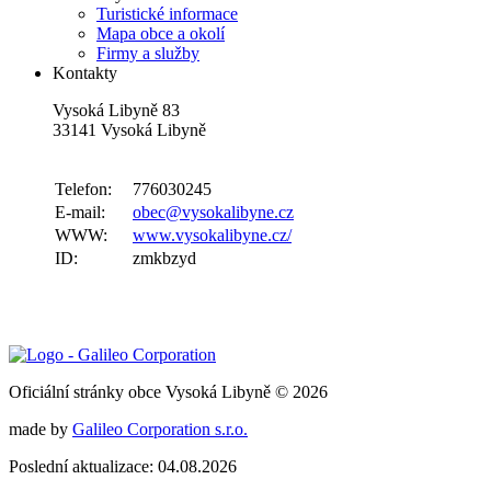
Turistické informace
Mapa obce a okolí
Firmy a služby
Kontakty
Vysoká Libyně 83
33141 Vysoká Libyně
Telefon:
776030245
E-mail:
obec@vysokalibyne.cz
WWW:
www.vysokalibyne.cz/
ID:
zmkbzyd
Oficiální stránky obce Vysoká Libyně © 2026
made by
Galileo Corporation s.r.o.
Poslední aktualizace: 04.08.2026