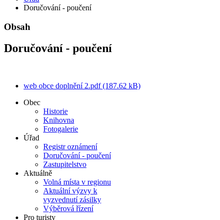
Doručování - poučení
Obsah
Doručování - poučení
web obce doplnění 2.pdf (187.62 kB)
Obec
Historie
Knihovna
Fotogalerie
Úřad
Registr oznámení
Doručování - poučení
Zastupitelstvo
Aktuálně
Volná místa v regionu
Aktuální výzvy k
vyzvednutí zásilky
Výběrová řízení
Pro turisty