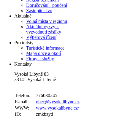
Doručování - poučení
Zastupitelstvo
Aktuálně
Volná místa v regionu
Aktuální výzvy k
vyzvednutí zásilky
Výběrová řízení
Pro turisty
Turistické informace
Mapa obce a okolí
Firmy a služby
Kontakty
Vysoká Libyně 83
33141 Vysoká Libyně
Telefon:
776030245
E-mail:
obec@vysokalibyne.cz
WWW:
www.vysokalibyne.cz/
ID:
zmkbzyd