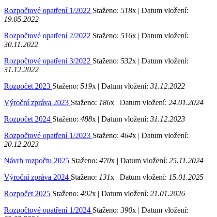
Rozpočtové opatření 1/2022
Staženo:
518
x |
Datum vložení:
19.05.2022
Rozpočtové opatření 2/2022
Staženo:
516
x |
Datum vložení:
30.11.2022
Rozpočtové opatření 3/2022
Staženo:
532
x |
Datum vložení:
31.12.2022
Rozpočet 2023
Staženo:
519
x |
Datum vložení:
31.12.2022
Výroční zpráva 2023
Staženo:
186
x |
Datum vložení:
24.01.2024
Rozpočet 2024
Staženo:
488
x |
Datum vložení:
31.12.2023
Rozpočtové opatření 1/2023
Staženo:
464
x |
Datum vložení:
20.12.2023
Návrh rozpočtu 2025
Staženo:
470
x |
Datum vložení:
25.11.2024
Výroční zpráva 2024
Staženo:
131
x |
Datum vložení:
15.01.2025
Rozpočet 2025
Staženo:
402
x |
Datum vložení:
21.01.2026
Rozpočtové opatření 1/2024
Staženo:
390
x |
Datum vložení: