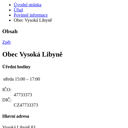
Úvodní stránka
Úřad
Povinné informace
Obec Vysoká Libyně
Obsah
Zpět
Obec Vysoká Libyně
Úřední hodiny
středa
15:00 – 17:00
IČO:
47733373
DIČ:
CZ47733373
Hlavní adresa
Vysoká Libyně 83