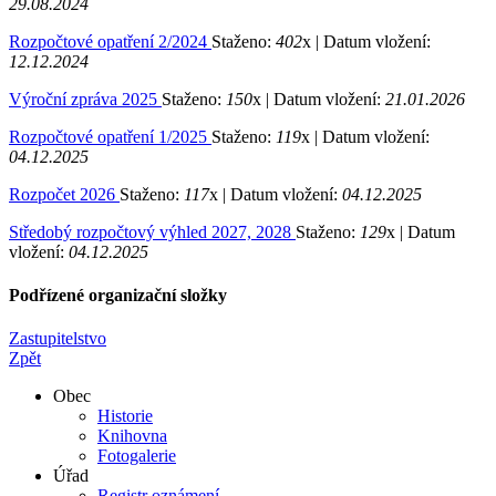
29.08.2024
Rozpočtové opatření 2/2024
Staženo:
402
x |
Datum vložení:
12.12.2024
Výroční zpráva 2025
Staženo:
150
x |
Datum vložení:
21.01.2026
Rozpočtové opatření 1/2025
Staženo:
119
x |
Datum vložení:
04.12.2025
Rozpočet 2026
Staženo:
117
x |
Datum vložení:
04.12.2025
Středobý rozpočtový výhled 2027, 2028
Staženo:
129
x |
Datum
vložení:
04.12.2025
Podřízené organizační složky
Zastupitelstvo
Zpět
Obec
Historie
Knihovna
Fotogalerie
Úřad
Registr oznámení