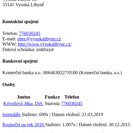
33141 Vysoká Libyně
Kontaktní spojení
Telefon:
776030245
E-mail:
obec@vysokalibyne.cz
WWW:
http://www.vysokalibyne.cz/
Datová schránka:
zmkbzyd
Bankovní spojení
Komerční banka a.s.: 8064630227/0100 (Komerční banka, a.s.)
Osoby
Jméno
Funkce
Telefon
Krivošová Jitka, DiS.
Starosta
776030245
formuláře
Staženo:
690
x |
Datum vložení:
21.03.2019
Rozpočet na rok 2016
Staženo:
1,007
x |
Datum vložení:
30.12.2015