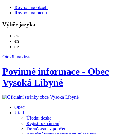
Rovnou na obsah
Rovnou na menu
Výběr jazyka
Česky
cz
English
en
Deutsch
de
Otevřit navigaci
Povinné informace - Obec
Vysoká Libyně
Obec
Úřad
Úřední deska
Registr oznámení
Doručování - poučení