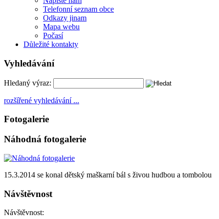
Napište nám
Telefonní seznam obce
Odkazy jinam
Mapa webu
Počasí
Důležité kontakty
Vyhledávání
Hledaný výraz:
rozšířené vyhledávání ...
Fotogalerie
Náhodná fotogalerie
15.3.2014 se konal dětský maškarní bál s živou hudbou a tombolou
Návštěvnost
Návštěvnost: