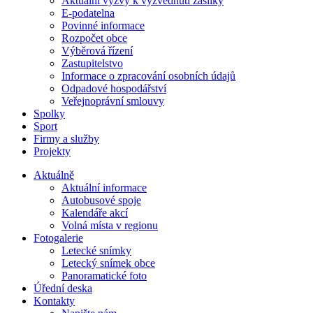
Aktuální výzvy k vyzvednutí zásilky
E-podatelna
Povinné informace
Rozpočet obce
Výběrová řízení
Zastupitelstvo
Informace o zpracování osobních údajů
Odpadové hospodářství
Veřejnoprávní smlouvy
Spolky
Sport
Firmy a služby
Projekty
Aktuálně
Aktuální informace
Autobusové spoje
Kalendáře akcí
Volná místa v regionu
Fotogalerie
Letecké snímky
Letecký snímek obce
Panoramatické foto
Úřední deska
Kontakty