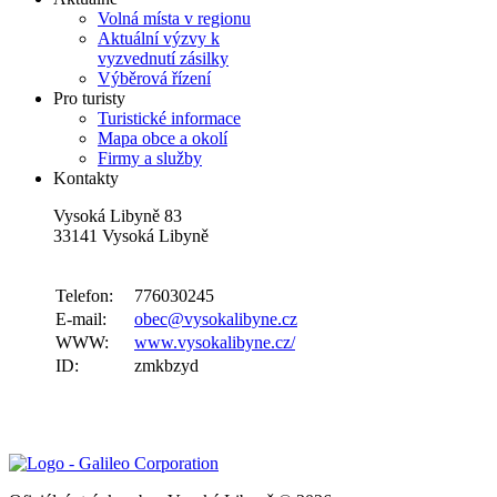
Volná místa v regionu
Aktuální výzvy k
vyzvednutí zásilky
Výběrová řízení
Pro turisty
Turistické informace
Mapa obce a okolí
Firmy a služby
Kontakty
Vysoká Libyně 83
33141 Vysoká Libyně
Telefon:
776030245
E-mail:
obec@vysokalibyne.cz
WWW:
www.vysokalibyne.cz/
ID:
zmkbzyd