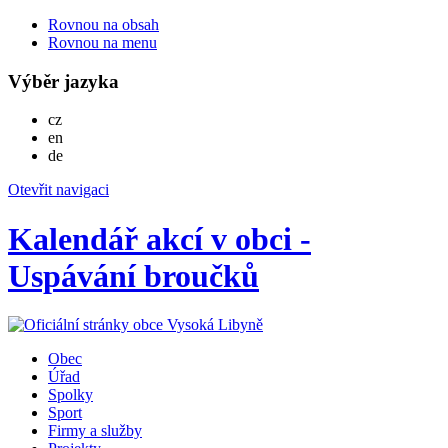
Rovnou na obsah
Rovnou na menu
Výběr jazyka
Česky
cz
English
en
Deutsch
de
Otevřit navigaci
Kalendář akcí v obci -
Uspávání broučků
Obec
Úřad
Spolky
Sport
Firmy a služby